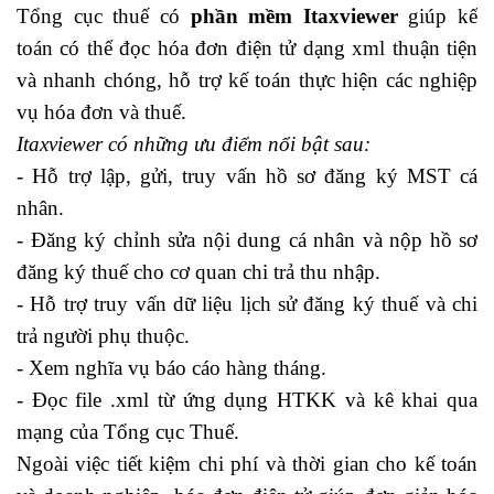
Tổng cục thuế có
phần mềm Itaxviewer
giúp kế
toán có thể đọc hóa đơn điện tử dạng xml thuận tiện
và nhanh chóng, hỗ trợ kế toán thực hiện các nghiệp
vụ hóa đơn và thuế.
Itaxviewer có những ưu điểm nổi bật sau:
- Hỗ trợ lập, gửi, truy vấn hồ sơ đăng ký MST cá
nhân.
- Đăng ký chỉnh sửa nội dung cá nhân và nộp hồ sơ
đăng ký thuế cho cơ quan chi trả thu nhập.
- Hỗ trợ truy vấn dữ liệu lịch sử đăng ký thuế và chi
trả người phụ thuộc.
- Xem nghĩa vụ báo cáo hàng tháng.
- Đọc file .xml từ ứng dụng HTKK và kê khai qua
mạng của Tổng cục Thuế.
Ngoài việc tiết kiệm chi phí và thời gian cho kế toán