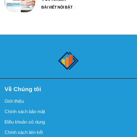
BÀI VIẾT NỔI BẬT
Về Chúng tôi
Giới thiệu
Chính sách bảo mật
Điều khoản sử dụng
Chính sách liên kết