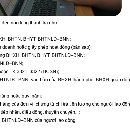
n đến nội dung thanh tra như
p BHXH, BHTN, BHYT, BHTNLD–BNN;
h doanh hoặc giấy phép hoạt động (bản sao);
c đóng BHXH. BHTN, BHYT, BHTNLĐ–BNN;
HTNLĐ–BNN;
khóa học kế toán ở tphcm
6 hoặc TK 3321, 3322 (HCSN);
 BHTNLĐ–BNN; văn bản của BHXH thành phố, BHXH quận đôn
tháng hoặc quý, năm;
ng của đơn vị, chứng từ chi trả tiền lương cho người lao độn
iếp nhận, điều dộng, thuyên chuyển...;
T, BHTNLĐ–BNN của người lao động;
e số 1 việt nam