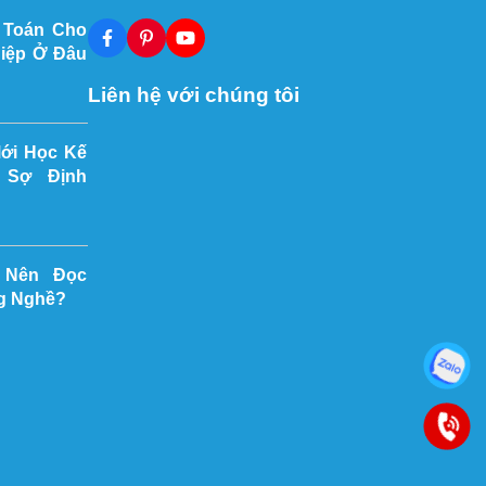
 Toán Cho
iệp Ở Đâu
Liên hệ với chúng tôi
Mới Học Kế
 Sợ Định
 Nên Đọc
g Nghề?