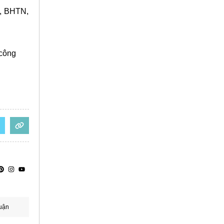
H, BHTN,
 công
uận