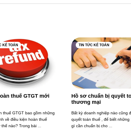
C KẾ TOÁN
TIN TỨC KẾ TOÁN
hoàn thuế GTGT mới
Hồ sơ chuẩn bị quyết t
thương mại
n thuế GTGT bao gồm những
Bất kỳ doanh nghiệp nào cũng 
nh về điều kiện hoàn thuế
quyết toán thuế , để biết những 
hế nào? Trong bài ...
gì cần chuẩn bị cho ...