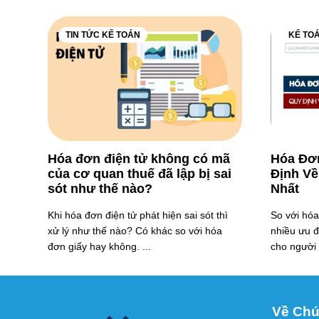
TIN TỨC KẾ TOÁN
KẾ TO
Hóa đơn điện tử không có mã
Hóa Đơn
của cơ quan thuế đã lập bị sai
Định Về
sót như thế nào?
Nhất
Khi hóa đơn điện tử phát hiện sai sót thì
So với hóa
xử lý như thế nào? Có khác so với hóa
nhiều ưu đi
đơn giấy hay không. ...
cho người 
Về Chú