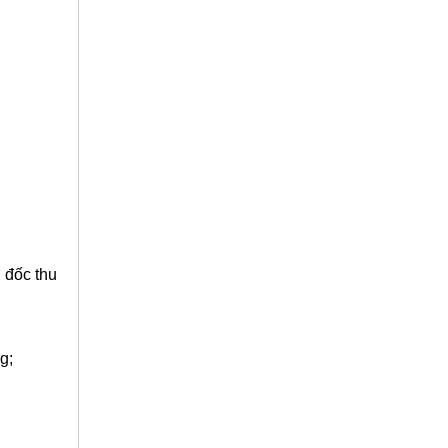
 đốc thu
g;