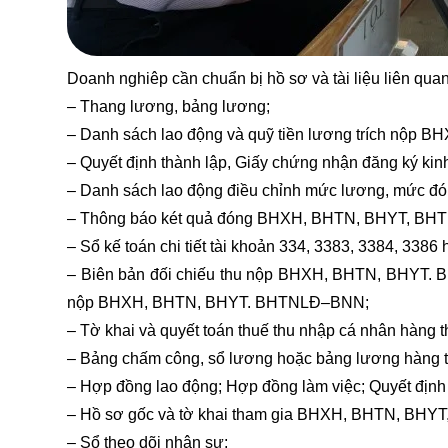
Doanh nghiêp cần chuẩn bị hồ sơ và tài liệu liên qua
– Thang lương, bảng lương;
– Danh sách lao động và quỹ tiền lương trích nộ
– Quyết định thành lập, Giấy chứng nhận đăng ký kin
– Danh sách lao động điều chỉnh mức lương, mứ
– Thông báo két quả đóng BHXH, BHTN, BHYT, B
– Sổ kế toán chi tiết tài khoản 334, 3383, 3384, 338
– Biên bản đối chiếu thu nộp BHXH, BHTN, BHYT.
nộp BHXH, BHTN, BHYT. BHTNLĐ–BNN;
– Tờ khai và quyết toán thuế thu nhập cá nhân hàng 
– Bảng chấm công, sổ lương hoặc bảng lương hàng thá
– Hợp đồng lao động; Hợp đồng làm việc; Quyết định t
– Hồ sơ gốc và tờ khai tham gia BHXH, BHTN, BHY
– Sổ theo dõi nhân sự;
khóa học xuất nhập khẩu onlin