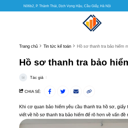
N06b2, P. Thành Thái, Dịch Vọng Hậu, Cầu Giấy, Hà Nội
Trang chủ
Tin tức kế toán
Hồ sơ thanh tra bảo hiểm m
Hồ sơ thanh tra bảo hiể
Tác giả
CHIA SẺ:
Khi cơ quan bảo hiểm yêu cầu thanh tra hồ sơ, giấy t
viết về
hồ sơ thanh tra bảo hiểm
để rõ hơn về vấn đề 