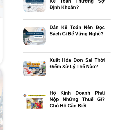
Kế Toán Thường Sợ
Định Khoản?
Dân Kế Toán Nên Đọc
Sách Gì Để Vững Nghề?
Xuất Hóa Đơn Sai Thời
Điểm Xử Lý Thế Nào?
Hộ Kinh Doanh Phải
Nộp Những Thuế Gì?
Chủ Hộ Cần Biết