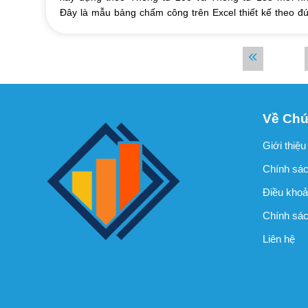
Đây là mẫu bảng chấm công trên Excel thiết kế theo đ
lịch năm 2024 đầy đủ 12 tháng, có sẵn ...
1
Về Chú
Giới thiệu
Chính sác
Điều khoả
Chính sách
Liên hệ