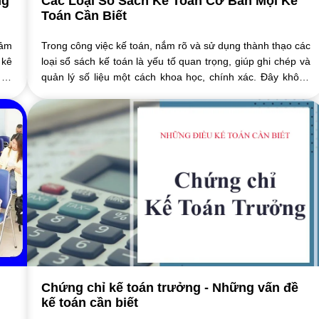
ng
Các Loại Sổ Sách Kế Toán Cơ Bản Mọi Kế
Toán Cần Biết
đảm
Trong công việc kế toán, nắm rõ và sử dụng thành thạo các
 kê
loại sổ sách kế toán là yếu tố quan trọng, giúp ghi chép và
 kế
quản lý số liệu một cách khoa học, chính xác. Đây không
chỉ là yêu cầu bắt buộc ...
Chứng chỉ kế toán trưởng - Những vấn đề
kế toán cần biết