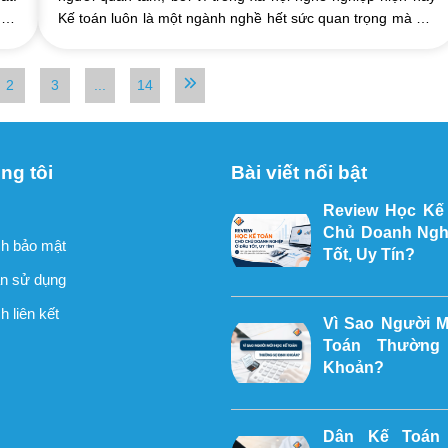
úng
Kế toán luôn là một ngành nghề hết sức quan trọng mà bất
cứ tổ chức doanh nghiệp nào ...
2
3
...
14
ng tôi
Bài viết nổi bật
Review Học Kế
Chủ Doanh Ngh
h bảo mật
Tốt, Uy Tín?
n sử dụng
 liên kết
Vì Sao Người 
Toán Thường
Khoản?
Dân Kế Toán