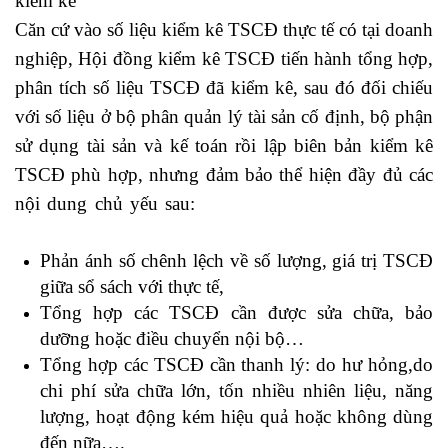
kiểm kê
Căn cứ vào số liệu
kiểm kê TSCĐ thực tế có tại doanh
nghiệp, Hội đồng kiểm kê TSCĐ tiến hành tổng hợp,
phân tích số liệu TSCĐ đã kiểm kê, sau đó đối chiếu
với số liệu ở bộ phân quản lý tài sản cố định, bộ phận
sử dụng tài sản và kế toán rồi lập biên bản kiểm kê
TSCĐ phù hợp, nhưng đảm bảo thể hiện đầy đủ các
nội dung chủ yếu sau:
Học kế toán doanh nghiệp ở
đâu
Phản ánh số chênh lệch về số lượng, giá trị TSCĐ
giữa sổ sách với thực tế,
Tổng hợp các TSCĐ cần được sửa chữa, bảo
dưỡng hoặc điều chuyển nội bộ…
Tổng hợp các TSCĐ cần thanh lý: do hư hỏng,do
chi phí sửa chữa lớn, tốn nhiều nhiên liệu, năng
lượng, hoạt động kém hiệu quả hoặc không dùng
đến nữa….