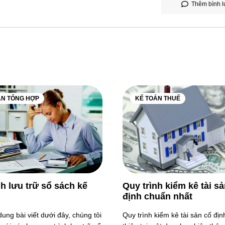
Thêm bình l
ÁN TỔNG HỢP
KẾ TOÁN THUẾ
nh lưu trữ sổ sách kế
Quy trình kiểm kê tài s
định chuẩn nhất
dung bài viết dưới đây, chúng tôi
Quy trình kiểm kê tài sản cố đị