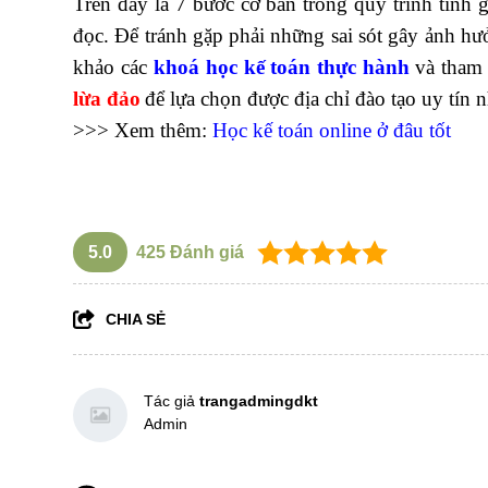
Trên đây là 7 bước cơ bản trong quy trình tính
đọc. Để tránh gặp phải những sai sót gây ảnh h
khảo các
khoá học kế toán thực hành
và tham
lừa đảo
để lựa chọn được địa chỉ đào tạo uy tín n
>>> Xem thêm:
Học kế toán online ở đâu tốt
5.0
425
Đánh giá
CHIA SẺ
Tác giả
trangadmingdkt
Admin