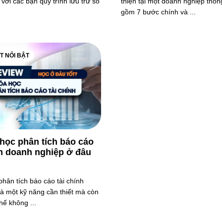
 với các bạn quy trình lưu trữ sổ
thiện tại một doanh nghiệp thô
gồm 7 bước chính và ...
ẾT NỔI BẬT
học phân tích báo cáo
nh doanh nghiệp ở đâu
hân tích báo cáo tài chính
là một kỹ năng cần thiết mà còn
thế không ...