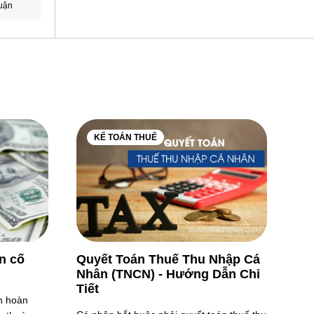
uận
KẾ TOÁN THUẾ
ản cố
Quyết Toán Thuế Thu Nhập Cá
Nhân (TNCN) - Hướng Dẫn Chi
Tiết
nh hoàn