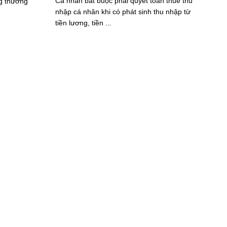
Cá nhân bắt buộc phải quyết toán thuế thu
ng thường
nhập cá nhân khi có phát sinh thu nhập từ
tiền lương, tiền ...