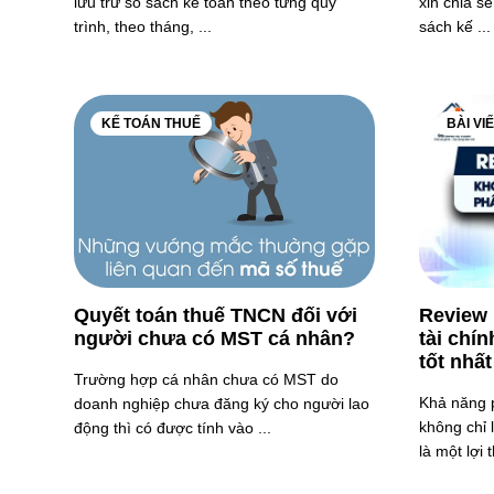
lưu trữ sổ sách kế toán theo từng quy
xin chia sẻ
trình, theo tháng, ...
sách kế ...
KẾ TOÁN THUẾ
BÀI VI
Quyết toán thuế TNCN đối với
Review 
người chưa có MST cá nhân?
tài chí
tốt nhất
Trường hợp cá nhân chưa có MST do
Khả năng p
doanh nghiệp chưa đăng ký cho người lao
không chỉ 
động thì có được tính vào ...
là một lợi 