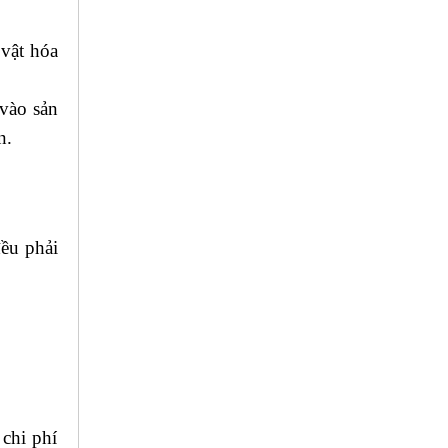
 vật hóa
 vào sản
n.
đều phải
 chi phí