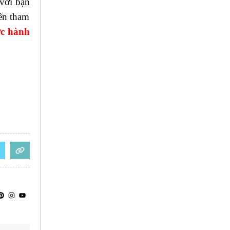
 với bạn
nên tham
ực hành