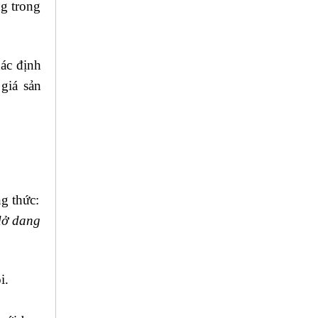
ng trong
xác định
giá sản
ng thức:
 dở dang
i.