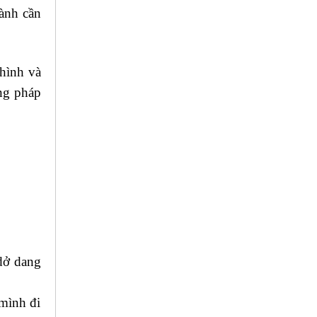
hành cần
 hình và
ng pháp
dở dang
 mình đi