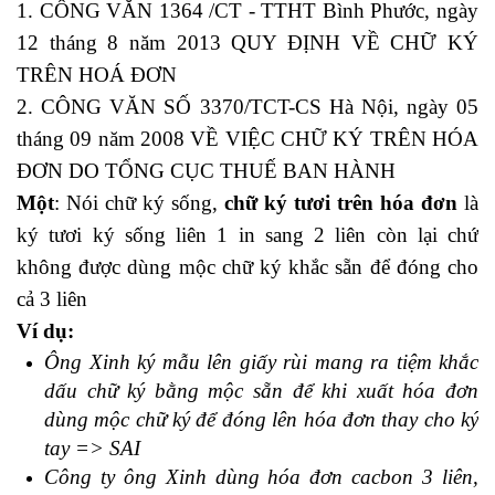
1. CÔNG VĂN 1364 /CT - TTHT Bình Phước, ngày
12 tháng 8 năm 2013 QUY ĐỊNH VỀ CHỮ KÝ
TRÊN HOÁ ĐƠN
2. CÔNG VĂN SỐ 3370/TCT-CS Hà Nội, ngày 05
tháng 09 năm 2008 VỀ VIỆC CHỮ KÝ TRÊN HÓA
ĐƠN DO TỔNG CỤC THUẾ BAN HÀNH
Một
: Nói chữ ký sống,
chữ ký tươi trên hóa đơn
là
ký tươi ký sống liên 1 in sang 2 liên còn lại chứ
không được dùng mộc chữ ký khắc sẵn để đóng cho
cả 3 liên
Ví dụ:
Ông Xinh ký mẫu lên giấy rùi mang ra tiệm khắc
dấu chữ ký bằng mộc sẵn để khi xuất hóa đơn
dùng mộc chữ ký để đóng lên hóa đơn thay cho ký
tay => SAI
Công ty ông Xinh dùng hóa đơn cacbon 3 liên,