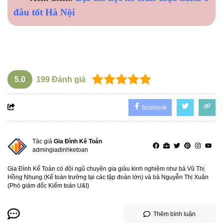
đâu tốt Hà Nội
Có thể bạn quan tâm:
Học xuất nhập khẩu
5.0
199
Đánh giá
facebook
Tác giả
Gia Đình Kế Toán
admingiadinhketoan
Gia Đình Kế Toán có đội ngũ chuyên gia giàu kinh nghiệm như bà Vũ Thị
Hồng Nhung (Kế toán trưởng tại các tập đoàn lớn) và bà Nguyễn Thị Xuân
(Phó giám đốc Kiểm toán U&I)
Thêm bình luận