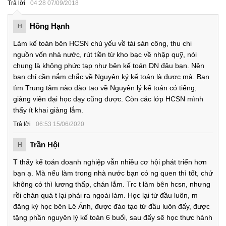
Trả lời
04:28 07/09/2018
Hồng Hạnh
H
Làm kế toán bên HCSN chủ yếu về tài sản công, thu chi
nguồn vốn nhà nước, rút tiền từ kho bạc về nhập quỹ, nói
chung là không phức tạp như bên kế toán DN đâu bạn. Nên
bạn chỉ cần nắm chắc về Nguyên ký kế toán là được mà. Bạn
tìm Trung tâm nào đào tạo về Nguyên lý kế toán có tiếng,
giảng viên đại học dạy cũng được. Còn các lớp HCSN mình
thấy ít khai giảng lắm.
Trả lời
06:53 15/06/2020
Trần Hội
H
T thấy kế toán doanh nghiệp vẫn nhiều cơ hội phát triển hơn
bạn ạ. Mà nếu làm trong nhà nước bạn có ng quen thì tốt, chứ
không có thì lương thấp, chán lắm. Trc t làm bên hcsn, nhưng
rồi chán quá t lại phải ra ngoài làm. Học lại từ đầu luôn, m
đăng ký học bên Lê Ánh, được đào tạo từ đầu luôn đấy, được
tặng phần nguyên lý kế toán 6 buổi, sau đấy sẽ học thực hành