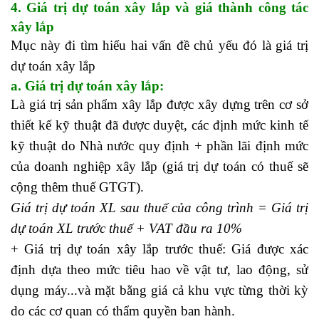
4. Giá trị dự toán xây lắp và giá thành công tác
xây lắp
Mục này đi tìm hiểu hai vấn đề chủ yếu đó là giá trị
dự toán xây lắp
quản lý nhân sự là gì
a. Giá trị dự toán xây lắp:
Là giá trị sản phẩm xây lắp được xây dựng trên cơ sở
thiết kế kỹ thuật đã được duyệt, các định mức kinh tế
kỹ thuật do Nhà nước quy định + phần lãi định mức
của doanh nghiệp xây lắp (giá trị dự toán có thuế sẽ
cộng thêm thuế GTGT).
lớp học đầu tư chứng khoán
Giá trị dự toán XL sau thuế của công trình = Giá trị
dự toán XL trước thuế + VAT đầu ra 10%
+ Giá trị dự toán xây lắp trước thuế: Giá được xác
định dựa theo mức tiêu hao về vật tư, lao động, sử
dụng máy...và mặt bằng giá cả khu vực từng thời kỳ
do các cơ quan có thẩm quyền ban hành.