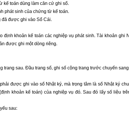
từ kế toán dùng làm căn cứ ghi sổ.
ính phát sinh của chứng từ kế toán.
g đã được ghi vào Sổ Cái.
heo định khoản kế toán các nghiệp vụ phát sinh. Tài khoản ghi
oản được ghi một dòng riêng.
g trang sau. Đầu trang sổ, ghi số cộng trang trước chuyển sang
u phải được ghi vào sổ Nhật ký, mà trọng tâm là sổ Nhật ký chu
ế (định khoản kế toán) của nghiệp vụ đó. Sau đó lấy số liệu trê
 yếu sau: