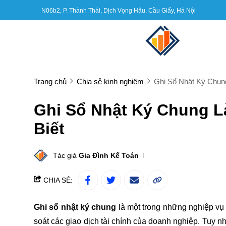
N06b2, P. Thành Thái, Dịch Vọng Hậu, Cầu Giấy, Hà Nội
Trang chủ
Chia sẻ kinh nghiệm
Ghi Sổ Nhật Ký Chung
Ghi Sổ Nhật Ký Chung L
Biết
Tác giả
Gia Đình Kế Toán
CHIA SẺ:
Ghi sổ nhật ký chung
là một trong những nghiệp vụ 
soát các giao dịch tài chính của doanh nghiệp. Tuy n