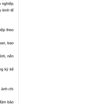
h nghiệp
ụ kinh tế
iệp theo
uan, bao
ính, nên
ng kỳ kế
 ánh chi
 đảm bảo