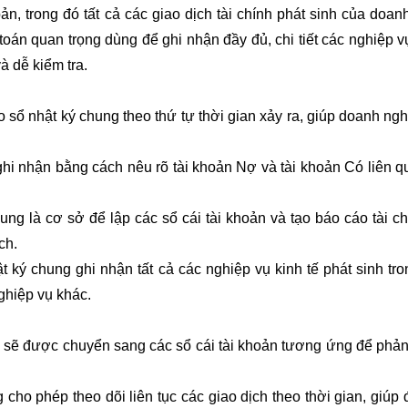
n, trong đó tất cả các giao dịch tài chính phát sinh của doan
 toán quan trọng dùng để ghi nhận đầy đủ, chi tiết các nghiệp v
à dễ kiểm tra.
 sổ nhật ký chung theo thứ tự thời gian xảy ra, giúp doanh ngh
hi nhận bằng cách nêu rõ tài khoản Nợ và tài khoản Có liên q
ng là cơ sở để lập các sổ cái tài khoản và tạo báo cáo tài ch
ch.
 ký chung ghi nhận tất cả các nghiệp vụ kinh tế phát sinh tro
nghiệp vụ khác.
ụ sẽ được chuyển sang các sổ cái tài khoản tương ứng để phản
g cho phép theo dõi liên tục các giao dịch theo thời gian, giúp