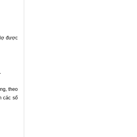
 Nợ được
.
ng, theo
n các sổ