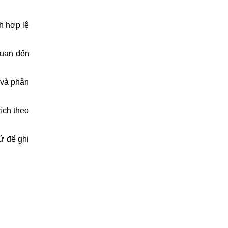
nh hợp lệ
quan đến
 và phản
ích theo
ứ để ghi