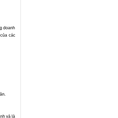
ong doanh
 của các
sản.
nh và là