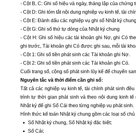
- Cột B, C: Ghi số hiệu và ngày, tháng lập của chứng 
- Cột D: Ghi tóm tắt nội dung nghiệp vụ kinh tế, tài ch
- Cột E: Đánh dấu các nghiệp vụ ghi sổ Nhật ký chun
- Cột G: Ghi số thứ tự dòng của Nhật ký chung
- Cột H: Ghi số hiệu các tài khoản ghi Nợ, ghi Có t
ghi trước, Tài khoản ghi Có được ghi sau, mỗi tài kh
- Cột 1: Ghi số tiền phát sinh các Tài khoản ghi Nợ.
- Cột 2: Ghi số tiền phát sinh các Tài khoản ghi Có.
Cuối trang sổ, cộng số phát sinh lũy kế để chuyển san
Nguyên tắc và thời điểm cần ghi sổ:
Tất cả các nghiệp vụ kinh tế, tài chính phát sinh đề
trình tự thời gian phát sinh và theo nội dung kinh t
Nhật ký để ghi Sổ Cái theo từng nghiệp vụ phát sinh.
Hình thức kế toán Nhật ký chung gồm các loại sổ chủ
Sổ Nhật ký chung, Sổ Nhật ký đặc biệt;
Sổ Cái;