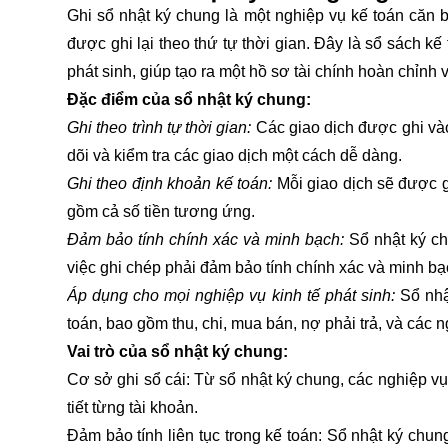
Ghi sổ nhật ký chung là một nghiệp vụ kế toán căn bả
được ghi lại theo thứ tự thời gian. Đây là sổ sách kế
phát sinh, giúp tạo ra một hồ sơ tài chính hoàn chỉnh v
Đặc điểm của sổ nhật ký chung:
Ghi theo trình tự thời gian:
Các giao dịch được ghi vào
dõi và kiểm tra các giao dịch một cách dễ dàng.
Ghi theo định khoản kế toán:
Mỗi giao dịch sẽ được g
gồm cả số tiền tương ứng.
Đảm bảo tính chính xác và minh bạch:
Sổ nhật ký chu
việc ghi chép phải đảm bảo tính chính xác và minh bạ
Áp dụng cho mọi nghiệp vụ kinh tế phát sinh:
Sổ nhật
toán, bao gồm thu, chi, mua bán, nợ phải trả, và các 
Vai trò của sổ nhật ký chung:
Cơ sở ghi sổ cái: Từ sổ nhật ký chung, các nghiệp v
tiết từng tài khoản.
Đảm bảo tính liên tục trong kế toán: Sổ nhật ký chun