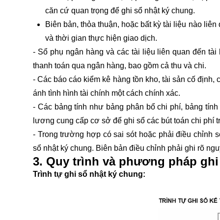
căn cứ quan trọng để ghi sổ nhật ký chung.
Biên bản, thỏa thuận, hoặc bất kỳ tài liệu nào liê
và thời gian thực hiện giao dịch.
- Sổ phụ ngân hàng và các tài liệu liên quan đến tà
thanh toán qua ngân hàng, bao gồm cả thu và chi.
- Các báo cáo kiểm kê hàng tồn kho, tài sản cố định,
ánh tình hình tài chính một cách chính xác.
- Các bảng tính như bảng phân bổ chi phí, bảng tính
lương cung cấp cơ sở để ghi sổ các bút toán chi phí t
- Trong trường hợp có sai sót hoặc phải điều chỉnh s
sổ nhật ký chung. Biên bản điều chỉnh phải ghi rõ ng
3. Quy trình và phương pháp ghi
Trình tự ghi sổ nhật ký chung: