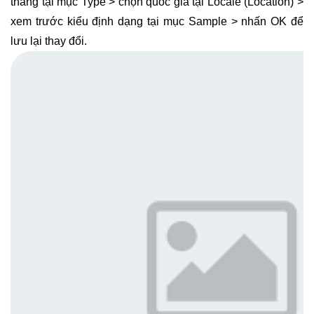
tháng tại mục Type > chọn quốc gia tại Locale (Location) >
xem trước kiểu định dạng tại mục Sample > nhấn OK để
lưu lại thay đổi.