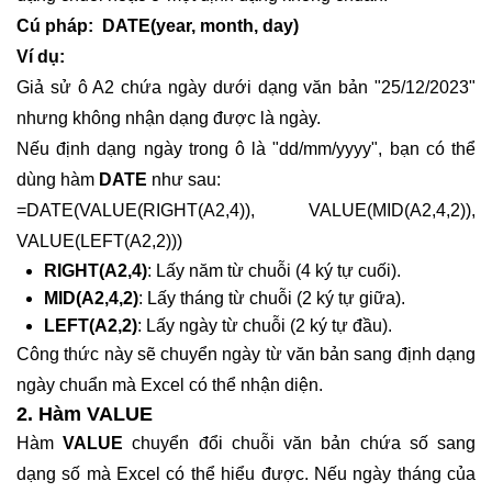
Cú pháp: DATE(year, month, day)
Ví dụ:
Giả sử ô A2 chứa ngày dưới dạng văn bản "25/12/2023"
nhưng không nhận dạng được là ngày.
Nếu định dạng ngày trong ô là "dd/mm/yyyy", bạn có thể
dùng hàm
DATE
như sau:
=DATE(VALUE(RIGHT(A2,4)), VALUE(MID(A2,4,2)),
VALUE(LEFT(A2,2)))
RIGHT(A2,4)
: Lấy năm từ chuỗi (4 ký tự cuối).
MID(A2,4,2)
: Lấy tháng từ chuỗi (2 ký tự giữa).
LEFT(A2,2)
: Lấy ngày từ chuỗi (2 ký tự đầu).
Công thức này sẽ chuyển ngày từ văn bản sang định dạng
ngày chuẩn mà Excel có thể nhận diện.
2. Hàm VALUE
Hàm
VALUE
chuyển đổi chuỗi văn bản chứa số sang
dạng số mà Excel có thể hiểu được. Nếu ngày tháng của