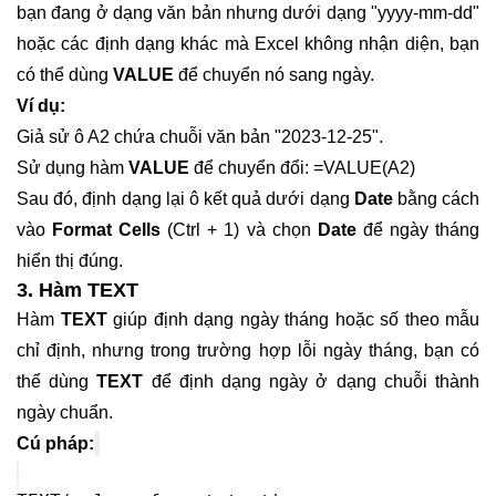
bạn đang ở dạng văn bản nhưng dưới dạng "yyyy-mm-dd"
hoặc các định dạng khác mà Excel không nhận diện, bạn
có thể dùng
VALUE
để chuyển nó sang ngày.
Ví dụ:
Giả sử ô A2 chứa chuỗi văn bản "2023-12-25".
Sử dụng hàm
VALUE
để chuyển đổi: =VALUE(A2)
Sau đó, định dạng lại ô kết quả dưới dạng
Date
bằng cách
vào
Format Cells
(Ctrl + 1) và chọn
Date
để ngày tháng
hiển thị đúng.
3. Hàm TEXT
Hàm
TEXT
giúp định dạng ngày tháng hoặc số theo mẫu
chỉ định, nhưng trong trường hợp lỗi ngày tháng, bạn có
thể dùng
TEXT
để định dạng ngày ở dạng chuỗi thành
ngày chuẩn.
Cú pháp: