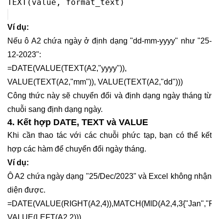
TEXT(value, format_text)
Ví dụ:
Nếu ô A2 chứa ngày ở định dạng "dd-mm-yyyy" như "25-
12-2023":
=DATE(VALUE(TEXT(A2,"yyyy")),
VALUE(TEXT(A2,"mm")), VALUE(TEXT(A2,"dd")))
Công thức này sẽ chuyển đổi và định dạng ngày tháng từ
chuỗi sang định dạng ngày.
4. Kết hợp DATE, TEXT và VALUE
Khi cần thao tác với các chuỗi phức tạp, bạn có thể kết
hợp các hàm để chuyển đổi ngày tháng.
Ví dụ:
Ô A2 chứa ngày dạng "25/Dec/2023" và Excel không nhận
diện được.
=DATE(VALUE(RIGHT(A2,4)),MATCH(MID(A2,4,3{"Jan","Feb","M
VALUE(LEFT(A2,2)))