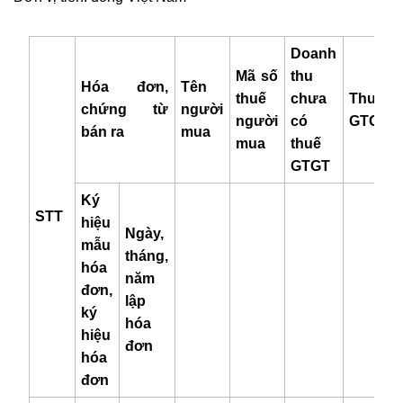
Doanh
Mã số
thu
Hóa đơn,
Tên
thuế
chưa
Thuế
chứng từ
người
người
có
GTGT
bán ra
mua
mua
thuế
GTGT
Ký
STT
hiệu
Ngày,
mẫu
tháng,
hóa
năm
đơn,
lập
ký
hóa
hiệu
đơn
hóa
đơn