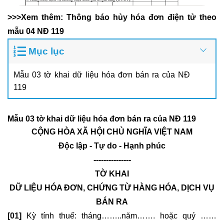
>>>Xem thêm:
Thông báo hủy hóa đơn điện tử theo
mẫu 04 NĐ 119
Mục lục
Mẫu 03 tờ khai dữ liệu hóa đơn bán ra của NĐ
119
Mẫu 03 tờ khai dữ liệu hóa đơn bán ra của NĐ 119
CỘNG HÒA XÃ HỘI CHỦ NGHĨA VIỆT NAM
Độc lập - Tự do - Hạnh phúc
---------------
TỜ KHAI
DỮ LIỆU HÓA ĐƠN, CHỨNG TỪ HÀNG HÓA, DỊCH VỤ
BÁN RA
[01]
Kỳ tính thuế: tháng……..năm……. hoặc quý ……