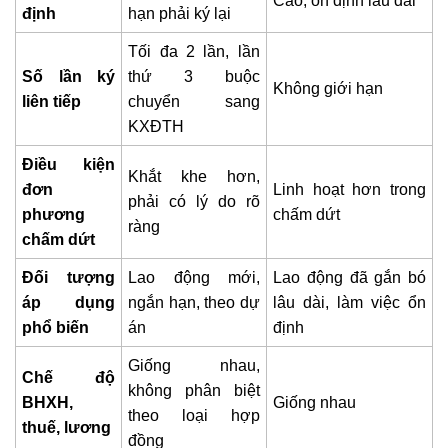
Cao, ổn định lâu dài
định
hạn phải ký lại
Tối đa 2 lần, lần
Số lần ký
thứ 3 buộc
Không giới hạn
liên tiếp
chuyển sang
KXĐTH
Điều kiện
Khắt khe hơn,
đơn
Linh hoạt hơn trong
phải có lý do rõ
phương
chấm dứt
ràng
chấm dứt
Đối tượng
Lao động mới,
Lao động đã gắn bó
áp dụng
ngắn hạn, theo dự
lâu dài, làm việc ổn
phổ biến
án
định
Giống nhau,
Chế độ
không phân biệt
BHXH,
Giống nhau
theo loại hợp
thuế, lương
đồng