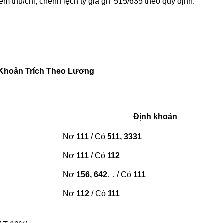
iểm thu/chi; chênh lệch tỷ giá ghi 515/635 theo quy định.
Khoản Trích Theo Lương
Định khoản
Nợ
111
/ Có
511, 3331
Nợ
111
/ Có
112
Nợ
156, 642
… / Có
111
Nợ
112
/ Có
111