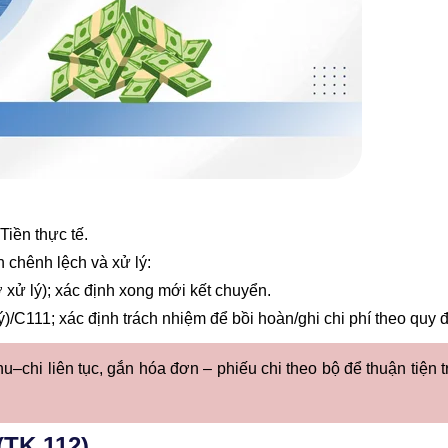
Tiền thực tế.
 chênh lệch và xử lý:
xử lý); xác định xong mới kết chuyển.
)/C111; xác định trách nhiệm để bồi hoàn/ghi chi phí theo quy đ
u–chi liên tục, gắn hóa đơn – phiếu chi theo bộ để thuận tiện t
(TK 112)