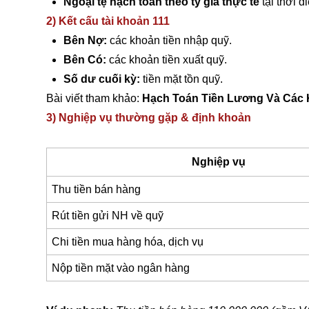
Ngoại tệ hạch toán theo tỷ giá thực tế
tại thời đ
2) Kết cấu tài khoản 111
Bên Nợ:
các khoản tiền nhập quỹ.
Bên Có:
các khoản tiền xuất quỹ.
Số dư cuối kỳ:
tiền mặt tồn quỹ.
Bài viết tham khảo:
Hạch Toán Tiền Lương Và Các 
3) Nghiệp vụ thường gặp & định khoản
Nghiệp vụ
Thu tiền bán hàng
Rút tiền gửi NH về quỹ
Chi tiền mua hàng hóa, dịch vụ
Nộp tiền mặt vào ngân hàng