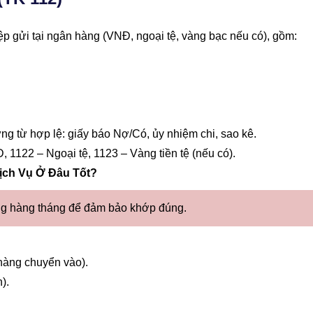
ệp gửi tại ngân hàng (VNĐ, ngoại tệ, vàng bạc nếu có), gồm:
ng từ hợp lệ: giấy báo Nợ/Có, ủy nhiệm chi, sao kê.
, 1122 – Ngoại tệ, 1123 – Vàng tiền tệ (nếu có).
ịch Vụ Ở Đâu Tốt?
àng hàng tháng để đảm bảo khớp đúng.
hàng chuyển vào).
).