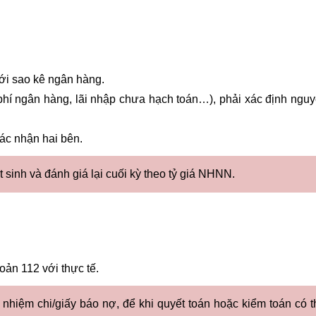
với sao kê ngân hàng.
phí ngân hàng, lãi nhập chưa hạch toán…), phải xác định ngu
ác nhận hai bên.
át sinh và đánh giá lại cuối kỳ theo tỷ giá NHNN.
oản 112 với thực tế.
nhiệm chi/giấy báo nợ, để khi quyết toán hoặc kiểm toán có t