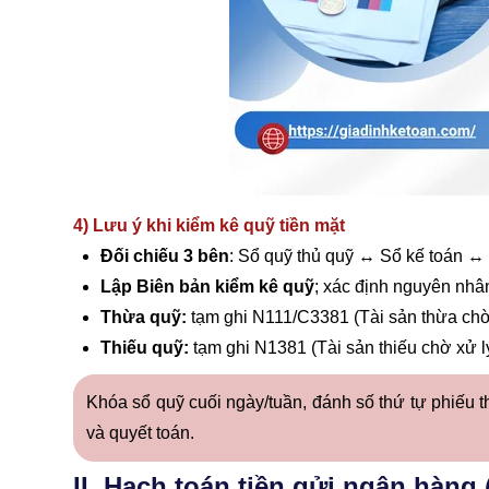
4) Lưu ý khi kiểm kê quỹ tiền mặt
Đối chiếu 3 bên
: Sổ quỹ thủ quỹ ↔ Sổ kế toán ↔ 
Lập Biên bản kiểm kê quỹ
; xác định nguyên nhân
Thừa quỹ:
tạm ghi N111/C3381 (Tài sản thừa chờ 
Thiếu quỹ:
tạm ghi N1381 (Tài sản thiếu chờ xử lý
Khóa sổ quỹ cuối ngày/tuần, đánh số thứ tự phiếu th
và quyết toán.
II. Hạch toán tiền gửi ngân hàng 