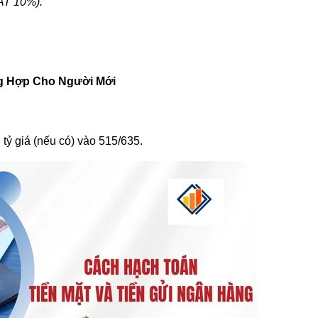
AT 10%).
g Hợp Cho Người Mới
tỷ giá (nếu có) vào 515/635.