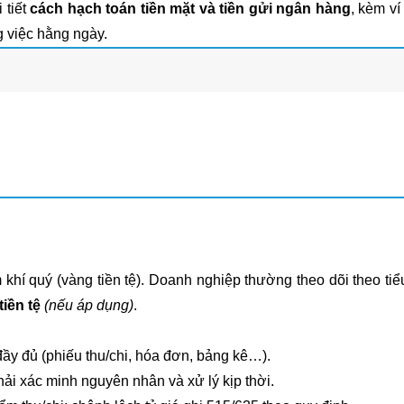
tiết
cách hạch toán tiền mặt và tiền gửi ngân hàng
, kèm ví
g việc hằng ngày.
 khí quý (vàng tiền tệ). Doanh nghiệp thường theo dõi theo tiể
tiền tệ
(nếu áp dụng)
.
đầy đủ (phiếu thu/chi, hóa đơn, bảng kê…).
hải xác minh nguyên nhân và xử lý kịp thời.