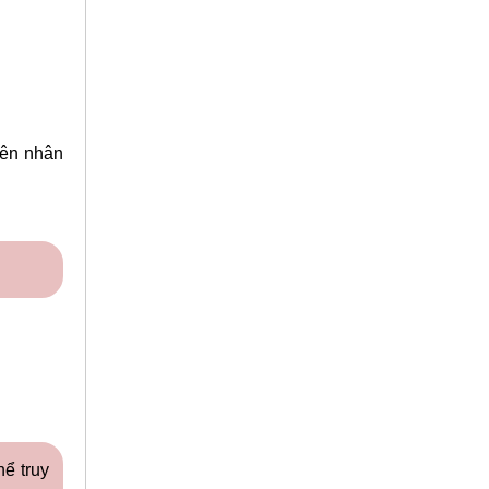
yên nhân
hể truy