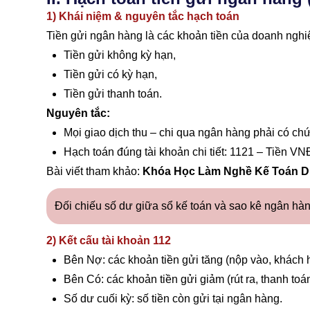
1) Khái niệm & nguyên tắc hạch toán
Tiền gửi ngân hàng là các khoản tiền của doanh nghi
Tiền gửi không kỳ hạn,
Tiền gửi có kỳ hạn,
Tiền gửi thanh toán.
Nguyên tắc:
Mọi giao dịch thu – chi qua ngân hàng phải có chứ
Hạch toán đúng tài khoản chi tiết: 1121 – Tiền VNĐ
Bài viết tham khảo:
Khóa Học Làm Nghề Kế Toán D
Đối chiếu số dư giữa sổ kế toán và sao kê ngân h
2) Kết cấu tài khoản 112
Bên Nợ: các khoản tiền gửi tăng (nộp vào, khách 
Bên Có: các khoản tiền gửi giảm (rút ra, thanh toán
Số dư cuối kỳ: số tiền còn gửi tại ngân hàng.