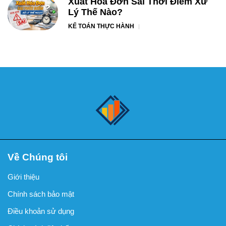
Xuất Hóa Đơn Sai Thời Điểm Xử
Lý Thế Nào?
KẾ TOÁN THỰC HÀNH
Về Chúng tôi
Giới thiệu
Chính sách bảo mật
Điều khoản sử dụng