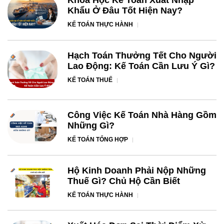
Khóa Học Kế Toán Xuất Nhập
Khẩu Ở Đâu Tốt Hiện Nay?
KẾ TOÁN THỰC HÀNH
Hạch Toán Thưởng Tết Cho Người
Lao Động: Kế Toán Cần Lưu Ý Gì?
KẾ TOÁN THUẾ
Công Việc Kế Toán Nhà Hàng Gồm
Những Gì?
KẾ TOÁN TỔNG HỢP
Hộ Kinh Doanh Phải Nộp Những
Thuế Gì? Chủ Hộ Cần Biết
KẾ TOÁN THỰC HÀNH