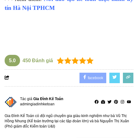
tín Hà Nội TPHCM
Có thể bạn quan tâm:
Học xuất nhập khẩu
học kế toán thực hành ở đâu tốt nhất hà nội
Nên học kế toán ở đâu
5.0
450
Đánh giá
facebook
Tác giả
Gia Đình Kế Toán
admingiadinhketoan
Gia Đình Kế Toán có đội ngũ chuyên gia giàu kinh nghiệm như bà Vũ Thị
Hồng Nhung (Kế toán trưởng tại các tập đoàn lớn) và bà Nguyễn Thị Xuân
(Phó giám đốc Kiểm toán U&I)