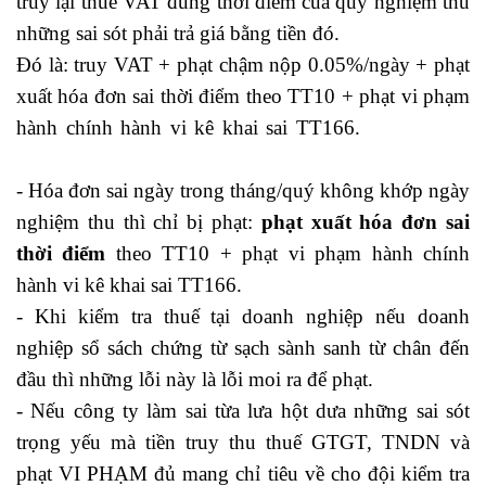
truy lại thuế VAT đúng thời điểm của quý nghiệm thu
những sai sót phải trả giá bằng tiền đó.
Đó là: truy VAT + phạt chậm nộp 0.05%/ngày + phạt
xuất hóa đơn sai thời điểm theo TT10 + phạt vi phạm
hành chính hành vi kê khai sai TT166.
học kế toán
online
- Hóa đơn sai ngày trong tháng/quý không khớp ngày
nghiệm thu thì chỉ bị phạt:
phạt xuất hóa đơn sai
thời điểm
theo TT10 + phạt vi phạm hành chính
hành vi kê khai sai TT166.
- Khi kiểm tra thuế tại doanh nghiệp nếu doanh
nghiệp sổ sách chứng từ sạch sành sanh từ chân đến
đầu thì những lỗi này là lỗi moi ra để phạt.
- Nếu công ty làm sai từa lưa hột dưa những sai sót
trọng yếu mà tiền truy thu thuế GTGT, TNDN và
phạt VI PHẠM đủ mang chỉ tiêu về cho đội kiểm tra