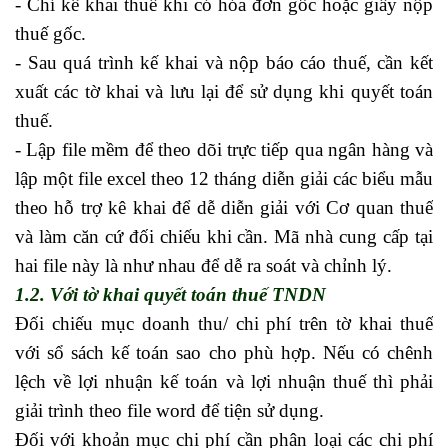
- Chỉ kê khai thuế khi có hóa đơn gốc hoặc giấy nộp
thuế gốc.
- Sau quá trình kế khai và nộp báo cáo thuế, cần kết
xuất các tờ khai và lưu lại để sử dụng khi quyết toán
thuế.
Học kế toán ở đâu tốt tphcm
- Lập file mềm để theo dõi trực tiếp qua ngân hàng và
lập một file excel theo 12 tháng diễn giải các biểu mẫu
theo hỗ trợ kê khai để dễ diễn giải với Cơ quan thuế
và làm căn cứ đối chiếu khi cần. Mã nhà cung cấp tại
hai file này là như nhau để dễ ra soát và chỉnh lý.
1.2. Với tờ khai quyết toán thuế TNDN
Đối chiếu mục doanh thu/ chi phí trên tờ khai thuế
với sổ sách kế toán sao cho phù hợp. Nếu có chênh
lệch về lợi nhuận kế toán và lợi nhuận thuế thì phải
giải trình theo file word để tiện sử dụng.
Đối với khoản mục chi phí cần phân loại các chi phí