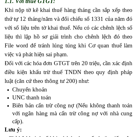
1.1. Với thuế GTGT:
học kế toán thực hành
Khi nộp tờ kê khai thuế hàng tháng cần sắp xếp theo
thứ tự 12 tháng/năm và đối chiếu sổ 1331 của năm đó
với số liệu trên tờ khai thuế. Nếu có các chênh lệch số
liệu thì lập hồ sơ giải trình cho chênh lệch đó theo
File word để tránh lúng túng khi Cơ quan thuế làm
việc và phát hiện sai phạm.
học kế toán sản xuất
Đối với các hóa đơn GTGT trên 20 triệu, cần xác định
điều kiện khấu trừ thuế TNDN theo quy định pháp
luật (căn cứ theo thông tư 200) như:
Chuyển khoản
học nghiệp vụ kế toán
UNC thanh toán
Biên bản cấn trừ công nợ (Nếu không thanh toán
với ngân hàng mà cấn trừ công nợ với nhà cung
cấp).
Lưu ý: