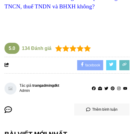
TNCN, thuế TNDN và BHXH không?
5.0
134
Đánh giá
facebook
Tác giả
trangadmingdkt
Admin
Thêm bình luận