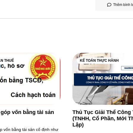
Thêm bình l
ÁN THUẾ
KẾ TOÁN THỰC HÀNH
 góp vốn bằng tài sản
Thủ Tục Giải Thể Công 
(TNHH, Cổ Phần, Mới T
Lập)
p vốn bằng tài sản cố định như