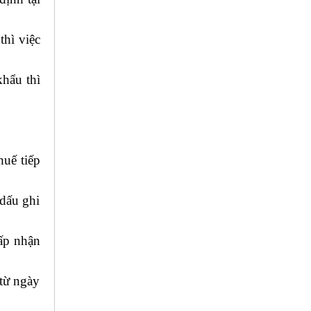
thì việc
khẩu thì
huế tiếp
dấu ghi
hấp nhận
 từ ngày