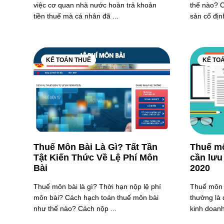
việc cơ quan nhà nước hoàn trả khoản
thế nào? C
tiền thuế mà cá nhân đã ...
sản cố định
KẾ TOÁN THUẾ
KẾ TO
Thuế Môn Bài Là Gì? Tất Tần
Thuế mô
Tật Kiến Thức Về Lệ Phí Môn
cần lưu
Bài
2020
Thuế môn bài là gì? Thời hạn nộp lệ phí
Thuế môn b
môn bài? Cách hạch toán thuế môn bài
thường là 
như thế nào? Cách nộp ...
kinh doanh