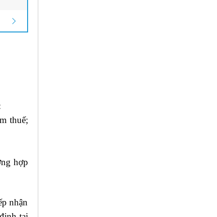
:
ảm thuế;
ường hợp
iếp nhận
định tại