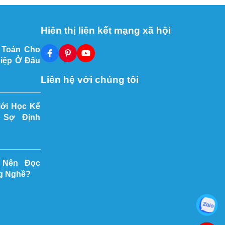
Hiên thị liên kết mạng xã hội
 Toán Cho
iệp Ở Đâu
Liên hệ với chúng tôi
Mới Học Kế
 Sợ Định
 Nên Đọc
g Nghề?