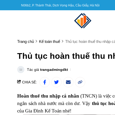
N06b2, P. Thành Thái, Dịch Vọng Hậu, Cầu Giấy, Hà Nội
Trang chủ
Kế toán thuế
Thủ tục hoàn thuế thu nhập c
Thủ tục hoàn thuế thu n
Tác giả
trangadmingdkt
CHIA SẺ:
Hoàn thuế thu nhập cá nhân
(TNCN) là việc c
ngân sách nhà nước mà còn dư. Vậy
thủ tục ho
của
Gia Đình Kế Toán
nhé!