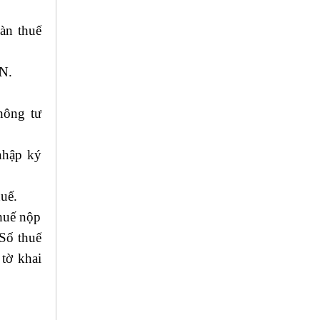
àn thuế
CN.
hông tư
nhập ký
huế.
thuế nộp
“Số thuế
 tờ khai