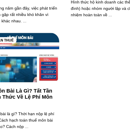
Hình thức hộ kinh doanh các thể
g năm gần đây, việc phát triển
đình) hoặc nhóm người lập và c
 gặp rất nhiều khó khăn vì
nhiệm hoàn toàn về ...
 khác nhau. ...
ÁN THUẾ
n Bài Là Gì? Tất Tần
n Thức Về Lệ Phí Môn
ài là gì? Thời hạn nộp lệ phí
Cách hạch toán thuế môn bài
o? Cách nộp ...