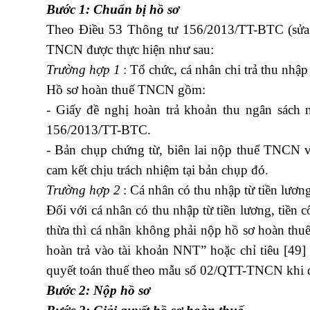
Bước 1: Chuẩn bị hồ sơ
Theo Điều 53 Thông tư 156/2013/TT-BTC (sửa 
TNCN được thực hiện như sau:
Trường hợp 1
: Tổ chức, cá nhân chi trả thu nh
Hồ sơ hoàn thuế TNCN gồm:
- Giấy đề nghị hoàn trả khoản thu ngân sác
156/2013/TT-BTC.
- Bản chụp chứng từ, biên lai nộp thuế TNCN v
cam kết chịu trách nhiệm tại bản chụp đó.
Trường hợp 2
: Cá nhân có thu nhập từ tiền lươn
Đối với cá nhân có thu nhập từ tiền lương, tiền 
thừa thì cá nhân không phải nộp hồ sơ hoàn thuế 
hoàn trả vào tài khoản NNT” hoặc chỉ tiêu [49] 
quyết toán thuế theo mẫu số 02/QTT-TNCN khi q
Bước 2: Nộp hồ sơ