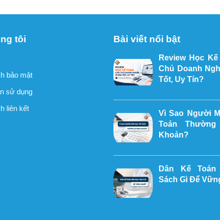
ng tôi
Bài viết nổi bật
Review Học Kế
Chủ Doanh Ngh
h bảo mật
Tốt, Uy Tín?
n sử dụng
 liên kết
Vì Sao Người 
Toán Thường
Khoản?
Dân Kế Toán
Sách Gì Để Vữn