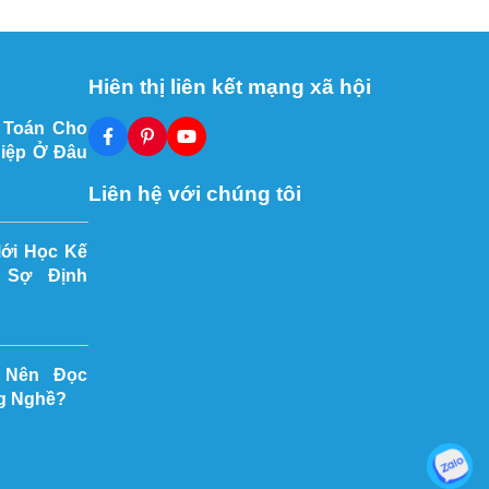
Hiên thị liên kết mạng xã hội
 Toán Cho
iệp Ở Đâu
Liên hệ với chúng tôi
Mới Học Kế
 Sợ Định
 Nên Đọc
g Nghề?