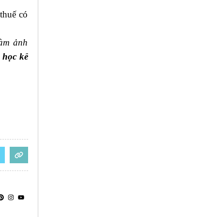
 thuế có
làm ảnh
 học kế