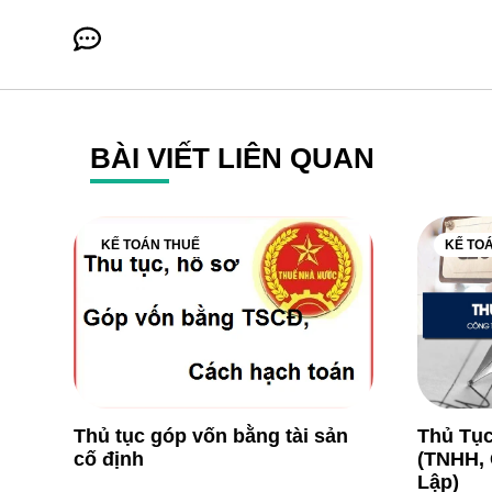
BÀI VIẾT LIÊN QUAN
KẾ TOÁN THUẾ
KẾ TO
Thủ tục góp vốn bằng tài sản
Thủ Tục
cố định
(TNHH, 
Lập)