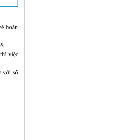
về hoàn
ế.
thì việc
ừ với số