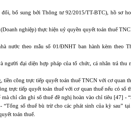
đổi, bổ sung bởi Thông tư 92/2015/TT-BTC), hồ sơ ho
ập (Doanh nghiệp) thực hiện uỷ quyền quyết toán thuế TN
h nhà nước theo mẫu số 01/ĐNHT ban hành kèm theo T
à người đại diện hợp pháp của tổ chức, cá nhân trả thu 
g, tiền công trực tiếp quyết toán thuế TNCN với cơ quan t
công trực tiếp quyết toán thuế với cơ quan thuế nếu có số 
mà chỉ cần ghi số thuế đề nghị hoàn vào chỉ tiêu [47] - 
- “Tổng số thuế bù trừ cho các phát sinh của kỳ sau” tại
uyết toán thuế.