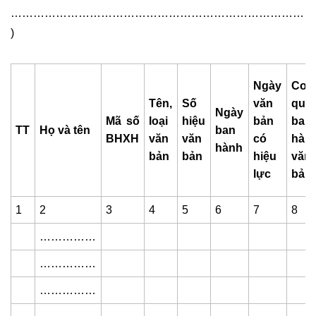
………………………………………………………………………
)
Ngày
Cơ
Tên,
Số
văn
qua
Ngày
Mã số
loại
hiệu
bản
ban
TT
Họ và tên
ban
BHXH
văn
văn
có
hàn
hành
bản
bản
hiệu
văn
lực
bản
1
2
3
4
5
6
7
8
……………
……………
……………