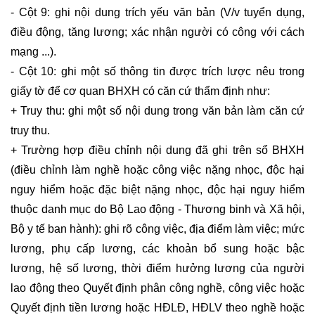
- Cột 9: ghi nội dung trích yếu văn bản (V/v tuyển dụng,
điều động, tăng lương; xác nhận người có công với cách
mạng ...).
- Cột 10: ghi một số thông tin được trích lược nêu trong
giấy tờ để cơ quan BHXH có căn cứ thẩm định như:
+ Truy thu: ghi một số nội dung trong văn bản làm căn cứ
truy thu.
+ Trường hợp điều chỉnh nội dung đã ghi trên sổ BHXH
(điều chỉnh làm nghề hoặc công việc nặng nhọc, độc hại
nguy hiểm hoặc đặc biệt nặng nhọc, độc hại nguy hiểm
thuộc danh mục do Bộ Lao động - Thương binh và Xã hội,
Bộ y tế ban hành): ghi rõ công việc, địa điểm làm việc; mức
lương, phụ cấp lương, các khoản bổ sung hoặc bậc
lương, hệ số lương, thời điểm hưởng lương của người
lao động theo Quyết định phân công nghề, công việc hoặc
Quyết định tiền lương hoặc HĐLĐ, HĐLV theo nghề hoặc