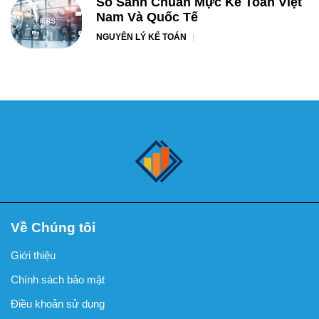
So Sánh Chuẩn Mực Kế Toán Việt
Nam Và Quốc Tế
NGUYÊN LÝ KẾ TOÁN
Về Chúng tôi
Giới thiệu
Chính sách bảo mật
Điều khoản sử dụng