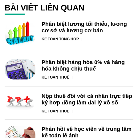
BÀI VIẾT LIÊN QUAN
Phân biệt lương tối thiểu, lương
cơ sở và lương cơ bản
KẾ TOÁN TỔNG HỢP
Phân biệt hàng hóa 0% và hàng
hóa không chịu thuế
KẾ TOÁN THUẾ
Nộp thuế đối với cá nhân trực tiếp
ký hợp đồng làm đại lý xổ số
KẾ TOÁN THUẾ
Phản hồi về học viên về trung tâm
kế toán lê ánh