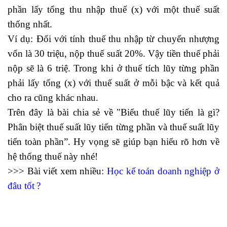
phần lấy tổng thu nhập thuế (x) với một thuế suất
thống nhất.
Ví dụ: Đối với tính thuế thu nhập từ chuyển nhượng
vốn là 30 triệu, nộp thuế suất 20%. Vậy tiền thuế phải
nộp sẽ là 6 triệ. Trong khi ở thuế tích lũy từng phần
phải lấy tổng (x) với thuế suất ở mỗi bậc và kết quả
cho ra cũng khác nhau.
Trên đây là bài chia sẻ về "Biểu thuế lũy tiến là gì?
Phân biệt thuế suất lũy tiến từng phần và thuế suất lũy
tiến toàn phần”. Hy vọng sẽ giúp bạn hiểu rõ hơn về
hệ thống thuế này nhé!
>>> Bài viết xem nhiều:
Học kế toán doanh nghiệp ở
đâu tốt
?