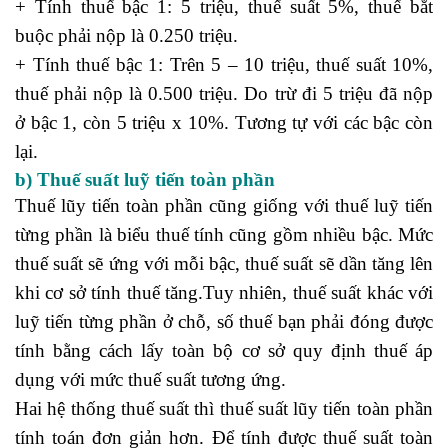
+ Tính thuế bậc 1: 5 triệu, thuế suất 5%, thuế bắt
buộc phải nộp là 0.250 triệu.
+ Tính thuế bậc 1: Trên 5 – 10 triệu, thuế suất 10%,
thuế phải nộp là 0.500 triệu. Do trừ đi 5 triệu đã nộp
ở bậc 1, còn 5 triệu x 10%. Tương tự với các bậc còn
lại.
học logistics online
b) Thuế suất luỹ tiến toàn phần
Thuế lũy tiến toàn phần cũng giống với thuế luỹ tiến
từng phần là biểu thuế tính cũng gồm nhiều bậc. Mức
thuế suất sẽ ứng với mỗi bậc, thuế suất sẽ dần tăng lên
khi cơ sở tính thuế tăng.Tuy nhiên, thuế suất khác với
luỹ tiến từng phần ở chỗ, số thuế bạn phải đóng được
tính bằng cách lấy toàn bộ cơ sở quy định thuế áp
dụng với mức thuế suất tương ứng.
Hai hệ thống thuế suất thì thuế suất lũy tiến toàn phần
tính toán đơn giản hơn. Để tính được thuế suất toàn