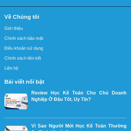
Về Chúng tôi
Giới thiệu
Chính sách bảo mật
Điều khoản sử dụng
Chính sách liên kết
Liên hệ
Bài viết nổi bật
Review Học Kế Toán Cho Chủ Doanh
Nghiệp Ở Đâu Tốt, Uy Tín?
Vì Sao Người Mới Học Kế Toán Thường