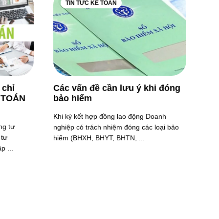
TIN TỨC KẾ TOÁN
 chỉ
Các vấn đề cần lưu ý khi đóng
Ế TOÁN
bảo hiểm
Khi ký kết hợp đồng lao động Doanh
ng tư
nghiệp có trách nhiệm đóng các loại bảo
 tư
hiểm (BHXH, BHYT, BHTN, ...
 ...