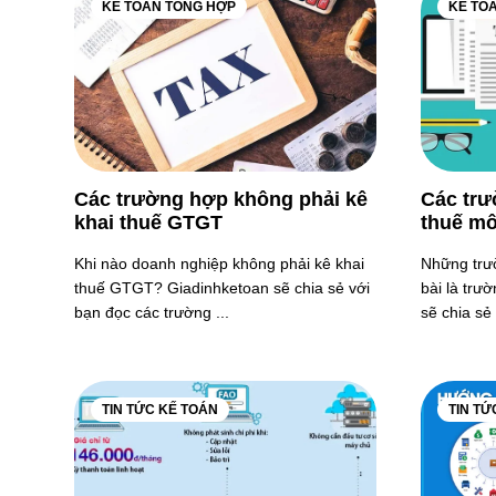
KẾ TOÁN TỔNG HỢP
KẾ TO
Các trường hợp không phải kê
Các tr
khai thuế GTGT
thuế mô
Khi nào doanh nghiệp không phải kê khai
Những trư
thuế GTGT? Giadinhketoan sẽ chia sẻ với
bài là trư
bạn đọc các trường ...
sẽ chia sẻ 
TIN TỨC KẾ TOÁN
TIN TỨ