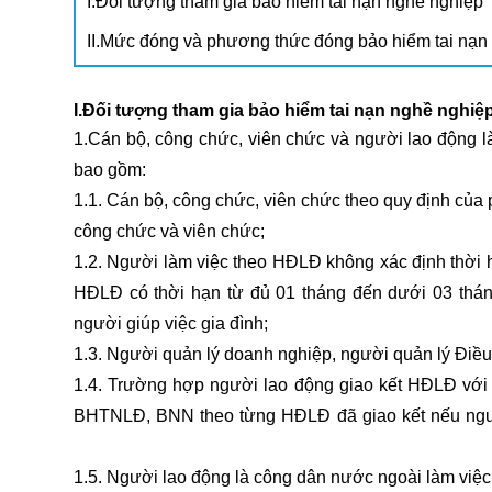
I.Đối tượng tham gia bảo hiểm tai nạn nghề nghiệp
II.Mức đóng và phương thức đóng bảo hiểm tai nạn
I.Đối tượng tham gia bảo hiểm tai nạn nghề nghiệ
1.Cán bộ, công chức, viên chức và người lao động
bao gồm:
1.1. Cán bộ, công chức, viên chức theo quy định của 
công chức và viên chức;
1.2. Người làm việc theo HĐLĐ không xác định thời h
HĐLĐ có thời hạn từ đủ 01 tháng đến dưới 03 thán
người giúp việc gia đình;
1.3. Người quản lý doanh nghiệp, người quản lý Điều
1.4. Trường hợp người lao động giao kết HĐLĐ với
BHTNLĐ, BNN theo từng HĐLĐ đã giao kết nếu ngườ
xuất nhập khẩu thực tế tại tphcm
1.5. Người lao động là công dân nước ngoài làm việ