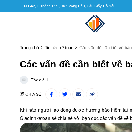
N06b2, P. Thành Thái, Dịch Vọng Hậu, Cầu Giấy, Hà Nội
Trang chủ
Tin tức kế toán
Các vấn đề cần biết về bảo
Các vấn đề cần biết về b
Tác giả
CHIA SẺ:
Khi nào người lao động được hưởng bảo hiểm tai n
Giadinhketoan
sẽ chia sẻ với bạn đọc các vấn đề về b