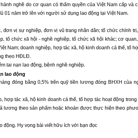
p hành nghề do cơ quan có thẩm quyền của Việt Nam cấp và
ủ 01 năm trở lên với người sử dụng lao động tại Việt Nam.
n vị sự nghiệp, đơn vị vũ trang nhân dân; tổ chức chính trị,
hiệp, tổ chức xã hội - nghề nghiệp, tổ chức xã hội khác; cơ quan
iệt Nam; doanh nghiệp, hợp tác xã, hộ kinh doanh cá thể, tổ hợ
ộng theo HĐLĐ.
hoc xuat nhap khau online
ểm tai nạn lao động, bệnh nghề nghiệp.
ạn lao động
tháng đóng bằng 0,5% trên quỹ tiền lương đóng BHXH của n
hợp tác xã, hộ kinh doanh cá thể, tổ hợp tác hoạt động trong 
trả lương theo sản phẩm hoặc khoán được thực hiện theo phư
ao động
. Hy vọng bài viết hữu ích với bạn đọc