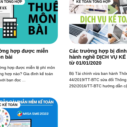
ÁN TỔNG HỢP
KẾ TOÁN TỔNG HỢP
ường hợp được miễn
Các trường hợp bị đình
n bài
hành nghề DỊCH VỤ K
từ 01/01/2020
ờng hợp được miễn lệ phí môn
Bộ Tài chính vừa ban hành Thô
ờng hợp nào? Gia đình kế toán
44/2019/TT-BTC sửa đổi Thông
với bạn đọc ...
292/2016/TT-BTC hướng dẫn cập
C KẾ TOÁN