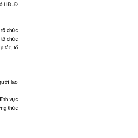
 có HĐLĐ
 tổ chức
, tổ chức
p tác, tổ
gười lao
lĩnh vực
ơng thức