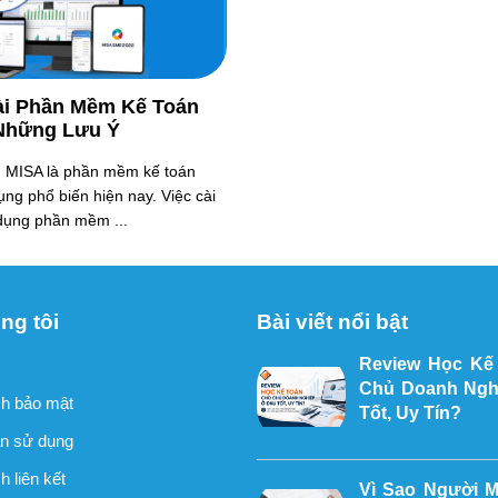
ài Phần Mềm Kế Toán
Những Lưu Ý
MISA là phần mềm kế toán
ng phổ biến hiện nay. Việc cài
dụng phần mềm ...
ng tôi
Bài viết nổi bật
Review Học Kế
Chủ Doanh Ngh
h bảo mật
Tốt, Uy Tín?
n sử dụng
 liên kết
Vì Sao Người 