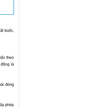
ắt buộc,
iệc theo
 động là
hải đóng
hóa học
iấy phép