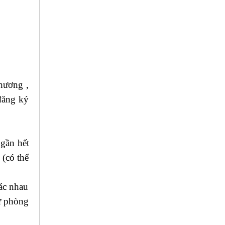
hương ,
đăng ký
ất nhập
 gần hết
 (có thể
ác nhau
dự phòng