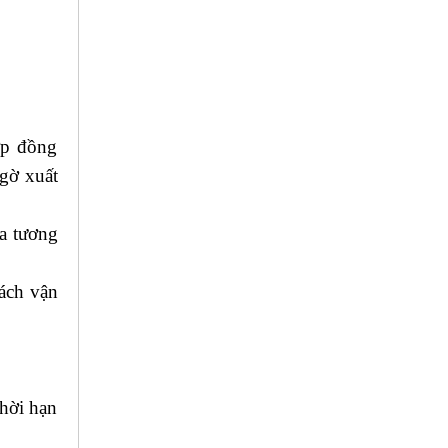
ợp đồng
ngờ xuất
ra tương
cách vận
thời hạn