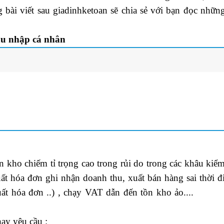
g bài viết sau
giadinhketoan
sẽ chia sẻ với bạn đọc nhữ
hu nhập cá nhân
 kho chiếm tỉ trọng cao trong rủi do trong các khâu kiểm
ất hóa đơn ghi nhận doanh thu, xuất bán hàng sai thời đ
t hóa đơn ..) , chạy VAT dẫn đến tồn kho ảo....
khóa h
ay yêu cầu :