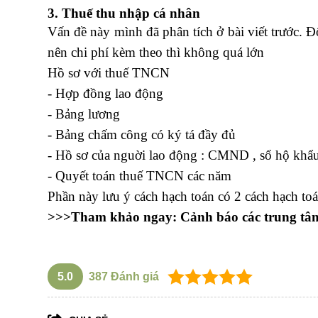
3. Thuế thu nhập cá nhân
Vấn đề này mình đã phân tích ở bài viết trước. Đ
nên chi phí kèm theo thì không quá lớn
Hồ sơ với thuế TNCN
- Hợp đồng lao động
- Bảng lương
khóa học xuất nhập khẩu ngắn hạn
- Bảng chấm công có ký tá đầy đủ
- Hồ sơ của nguời lao động : CMND , sổ hộ khẩu 
- Quyết toán thuế TNCN các năm
Phần này lưu ý cách hạch toán có 2 cách hạch to
>>>Tham khảo ngay:
Cảnh báo các trung tâm
5.0
387
Đánh giá