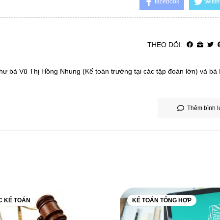
facebook
twitter
THEO DÕI:
như bà Vũ Thị Hồng Nhung (Kế toán trưởng tại các tập đoàn lớn) và b
Thêm bình l
C KẾ TOÁN
KẾ TOÁN TỔNG HỢP