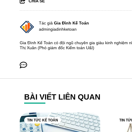
CHIA SẺ
Tác giả
Gia Đình Kế Toán
admingiadinhketoan
Gia Đình Kế Toán có đội ngũ chuyên gia giàu kinh nghiệm 
Thị Xuân (Phó giám đốc Kiểm toán U&I)
BÀI VIẾT LIÊN QUAN
TIN TỨC KẾ TOÁN
TIN TỨ