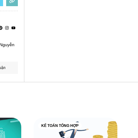
à Nguyễn
uận
KẾ TOÁN TỔNG HỢP