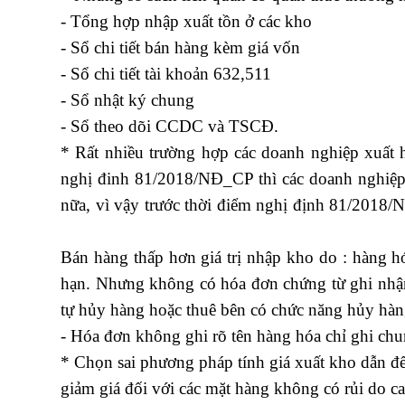
- Tổng hợp nhập xuất tồn ở các kho
- Sổ chi tiết bán hàng kèm giá vốn
- Sổ chi tiết tài khoản 632,511
- Sổ nhật ký chung
- Sổ theo dõi CCDC và TSCĐ.
* Rất nhiều trường hợp các doanh nghiệp xuất 
nghị đinh 81/2018/NĐ_CP thì các doanh nghiệp
nữa, vì vậy trước thời điểm nghị định 81/2018
khẩu lê ánh
Bán hàng thấp hơn giá trị nhập kho do : hàng hó
hạn. Nhưng không có hóa đơn chứng từ ghi nhận 
tự hủy hàng hoặc thuê bên có chức năng hủy hàn
- Hóa đơn không ghi rõ tên hàng hóa chỉ ghi ch
* Chọn sai phương pháp tính giá xuất kho dẫn đế
giảm giá đối với các mặt hàng không có rủi do cao