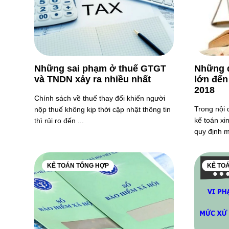
Những sai phạm ở thuế GTGT
Những q
và TNDN xảy ra nhiều nhất
lớn đến
2018
Chính sách về thuế thay đổi khiến người
Trong nội 
nộp thuế không kịp thời cập nhật thông tin
kế toán xi
thì rủi ro đến ...
quy định m
KẾ TOÁN TỔNG HỢP
KẾ TO