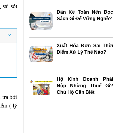
ng
sai sót
Dân Kế Toán Nên Đọc
Sách Gì Để Vững Nghề?
Xuất Hóa Đơn Sai Thời
Điểm Xử Lý Thế Nào?
Hộ Kinh Doanh Phải
Nộp Những Thuế Gì?
Chủ Hộ Cần Biết
 tra bởi
iểm ( lý
ọc xuất