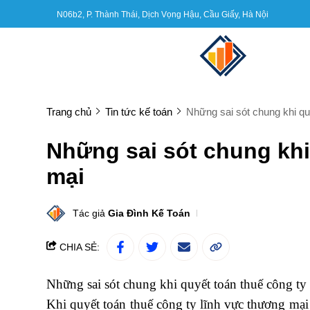
N06b2, P. Thành Thái, Dịch Vọng Hậu, Cầu Giấy, Hà Nội
Trang chủ
Tin tức kế toán
Những sai sót chung khi qu
Những sai sót chung khi
mại
Tác giả
Gia Đình Kế Toán
CHIA SẺ:
Những sai sót chung khi quyết toán thuế công ty
Khi quyết toán thuế công ty lĩnh vực thương mại