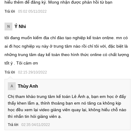
hiểu thêm để đăng ký. Mong nhận được phản hồi từ bạn
Trả lời
05:02 05/11/2022
Ý Nhi
N
tôi đang muốn kiếm địa chỉ đào tạo nghiệp kế toán onlịne. mn có
ai đi học nghiệp vụ này ở trung tâm nào rồi chỉ tôi với, đặc biệt là
những trung tâm dạy kế toán theo hình thức online có chất lượng
tốt ý . Tôi cảm ơn
Trả lời
02:15 29/10/2022
Thùy Anh
A
Chị tham khảo trung tâm kế toán Lê Ánh ạ, bạn em học ở đấy
thấy khen lắm ạ, thỉnh thoảng bạn em nó tăng ca không kịp
học đều xem lại video giảng viên quay lại, không hiểu chỗ nào
thì nhắn tin hỏi giảng viên ạ.
Trả lời
02:35 04/11/2022